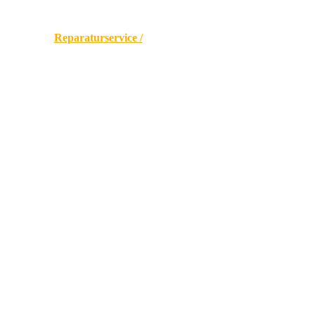
t
Showcase /
Reparaturservice /
Wir suchen ein Produkt /
Überrasch
FAQ
Name*
Email*
Message*